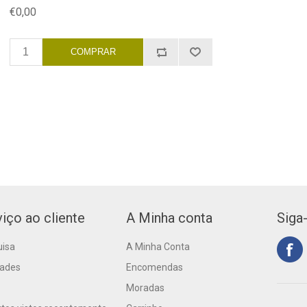
€0,00
iço ao cliente
A Minha conta
Siga
uisa
A Minha Conta
dades
Encomendas
Moradas