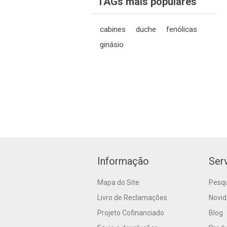
TAGs mais populares
cabines
duche
fenólicas
ginásio
Informação
Serv
Mapa do Site
Pesq
Livro de Reclamações
Novi
Projeto Cofinanciado
Blog